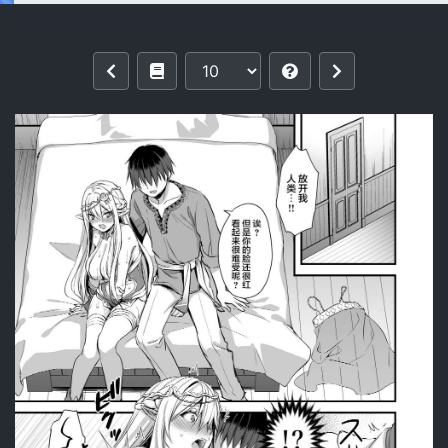
Reading [あいがも堂 (あやかわりく)