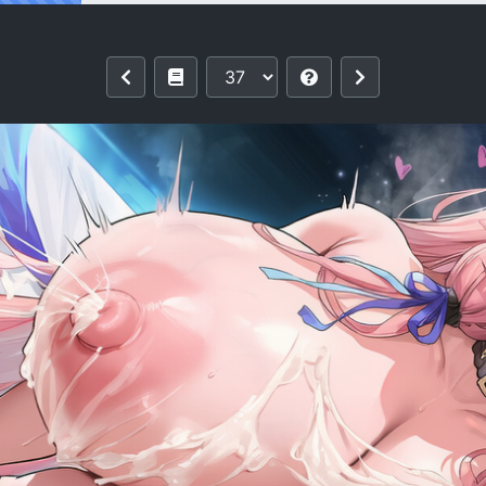
SS Lexington II レキシントンⅡ[AI Gene