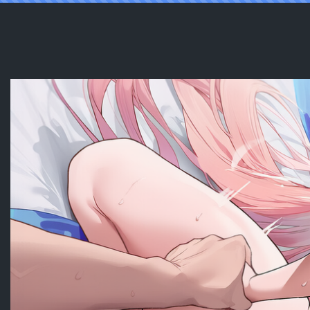
Reading [pixiv]【零与希罗】列克星敦II U