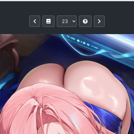
SS Lexington II レキシントンⅡ[AI Gene