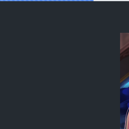
Reading [pixiv]【零与希罗】列克星敦II U