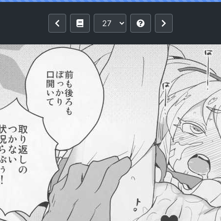
taurant (Heriyama)] Laura-chan comme