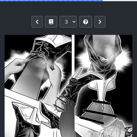
Reading [KnightFault] 乱交运动统领塔