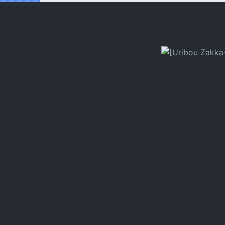
Reading [Uribou Zakka-ten] Mini Gashu