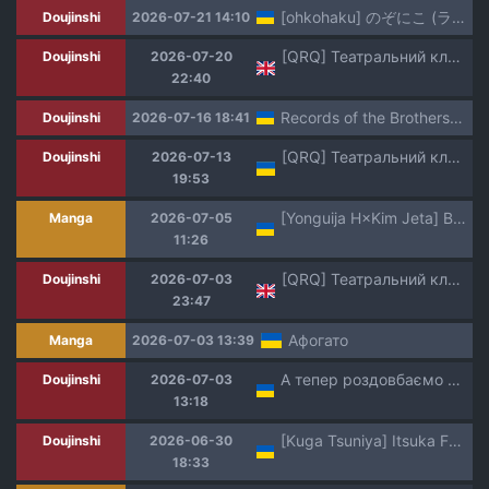
[ohkohaku] のぞにこ (ラブライブ!)| Нозо-Ніко [Ukrainian]
Doujinshi
2026-07-21 14:10
[QRQ] Театральний клуб 71 [Мрія]
Doujinshi
2026-07-20
22:40
Records of the Brothers' Successes in Life
Doujinshi
2026-07-16 18:41
[QRQ] Театральний клуб 70 [Мрія]
Doujinshi
2026-07-13
19:53
[Yonguija H×Kim Jeta] Boarding Diary 43-55 | Щоденник проживання 43-55 [Ukrainian] [DeAM]
Manga
2026-07-05
11:26
[QRQ] Театральний клуб 69 [Мрія]
Doujinshi
2026-07-03
23:47
Афогато
Manga
2026-07-03 13:39
А тепер роздовбаємо дупцю Астольфо! 2
Doujinshi
2026-07-03
13:18
[Kuga Tsuniya] Itsuka Fukushuu suru Sono Tame ni | Все Заради Моєї Майбутньої Помсти [Ukrainian] [Мрія]
Doujinshi
2026-06-30
18:33