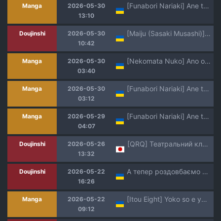
[Funabori Nariaki] Ane to 3 | Зі старшою сестрою 3 (Ane to) [Ukrainian] [Amator Mellek] [Digital]
Manga
2026-05-30
13:10
[Maiju (Sasaki Musashi)] Onegai Shimasu Iinchou-!! | Благаю, Старосто!! [Ukrainian]
Doujinshi
2026-05-30
10:42
[Nekomata Nuko] Ano oni kyoshi ga boku no ane ni naru ndesu ka? 1 | Невже та вчителька-демон стане моєю сестрою? 1 [Ukrainian] [DeAM]
Manga
2026-05-30
03:40
[Funabori Nariaki] Ane to 2 | Зі старшою сестрою 2 (Ane to) [Ukrainian] [Amator Mellek] [Digital]
Manga
2026-05-30
03:12
[Funabori Nariaki] Ane to 1 | Зі старшою сестрою 1 (Ane to) [Ukrainian] [Amator Mellek] [Digital]
Manga
2026-05-29
04:07
[QRQ] Театральний клуб 65 [Мрія]
Doujinshi
2026-05-26
13:32
А тепер роздовбаємо дупцю Астольфо!
Doujinshi
2026-05-22
16:26
[Itou Eight] Yoko so e yokoso | Ласкаво прошу до гуртожитку Йоко (Soredemo Itoshii Kanojo-tachi) [Ukrainian] [Amator Mellek] [Digital]
Manga
2026-05-22
09:12