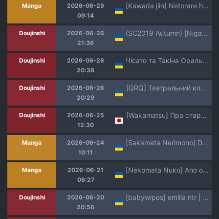
[Kawada jiin] Netorare haha musuko no dokyūsei ni seiko hoshi | Зваблена мати: надає сексуальні утіхи однокласнику свого сина [Ukrainian] [DeAM]
Manga
2026-06-29
09:14
(SC2019 Autumn) [Nigatsu no Santousei (Asaka)] You'll Make Me iLL | Ти зводиш мене з розуму (Girls' Frontline)
Doujinshi
2026-06-26
21:36
Чісато та Такіна Оральні пестощі з доведенням до кінця для Командира
Doujinshi
2026-06-26
20:38
[QRQ] Театральний клуб 68 [Мрія]
Doujinshi
2026-06-26
20:29
[Wakamatsu] Про старшу сестру...
Doujinshi
2026-06-25
12:30
[Sakamata Nerimono] Devout (Bessatsu Comic Unreal Jingai Onee-san ni Yoru Amayakashi Sakusei Hen Vol. 4) | Побожна черниця [Ukrainian] [Shaurm1sa] [Digital]
Manga
2026-06-24
10:11
[Nekomata Nuko] Ano oni kyoshi ga boku no ane ni naru ndesu ka? 3 | Невже та вчителька-демон стане моєю сестрою? 3 [Ukrainian] [DeAM]
Manga
2026-06-21
06:27
[babywipes] emilia ntr | Емілія зрадниця [Ukrainian]
Doujinshi
2026-06-20
20:56