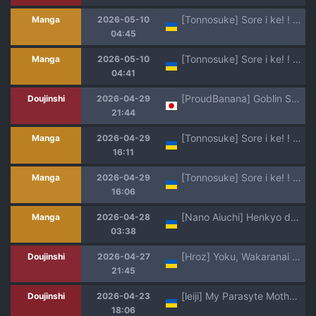
[Tonnosuke] Sore i ke! ! GE-bu! 2 | Нумо!! Клуб GE! Частина 2 (Keiren Love Piston) [Ukrainian] [Amator Mellek] [Decensored] [Digital]
Manga
2026-05-10
04:45
[Tonnosuke] Sore i ke! ! GE-bu! 2 | Нумо!! Клуб GE! Частина 2 (Keiren Love Piston) [Ukrainian] [Amator Mellek] [Digital]
Manga
2026-05-10
04:41
[ProudBanana] Goblin Sei Chiku 01 | Гоблін - Секс Звір [Ukrainian] [Digital]
Doujinshi
2026-04-29
21:44
[Tonnosuke] Sore i ke! ! GE-bu! Zenpen | Нумо!! Клуб GE! Частина 1 (Keiren Love Piston) [Ukrainian] [Amator Mellek] [Decensored] [Digital]
Manga
2026-04-29
16:11
[Tonnosuke] Sore i ke! ! GE-bu! Zenpen | Нумо!! Клуб GE! Частина 1 (Keiren Love Piston) [Ukrainian] [Amator Mellek] [Digital]
Manga
2026-04-29
16:06
[Nano Aiuchi] Henkyo de oredake ga otoko mahotsukai yattemasu! ~ E? Mahotsukai tte on'nanoko shika narenai no?~ | Я єдиний чоловік-чарівник на прикордонні! ~ Що? Лише жінки можуть бути чарівниками? ~ [Ukrainian] [DeAM]
Manga
2026-04-28
03:38
[Hroz] Yoku, Wakaranai | Незбагненне бажання [Ukrainian]
Doujinshi
2026-04-27
21:45
[leiji] My Parasyte Mother Ch. 2 | [leiji] Моя Мама Паразит Роз. 2 [Ukrainian]
Doujinshi
2026-04-23
18:06