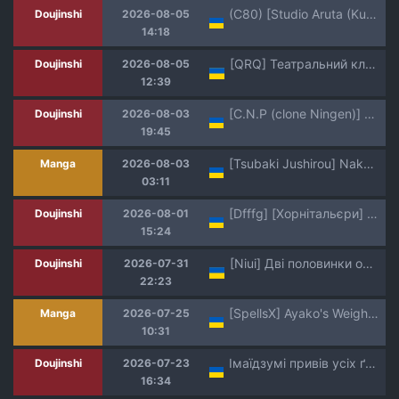
(C80) [Studio Aruta (Kusui Aruta)] IS no Hon (Kari) | Книга IS (IS <Infinite Stratos>) [Ukrainian] [MakDesu]
Doujinshi
2026-08-05
14:18
[QRQ] Театральний клуб 72 [Мрія]
Doujinshi
2026-08-05
12:39
[C.N.P (clone Ningen)] Harukaze Mama-san Volley blue ocean no Kiseki | Волейбол домогосподарок Харукадзе - Диво синього океану [Ukrainian]
Doujinshi
2026-08-03
19:45
[Tsubaki Jushirou] Nakayoshi 3 Kyoudai | Інцестний трійничок [Ukrainian] [Decensored]
Manga
2026-08-03
03:11
[Dfffg] [Хорнітальєри] Зілля сукуба [Ukrainian]
Doujinshi
2026-08-01
15:24
[Niui] Дві половинки однієї душі
Doujinshi
2026-07-31
22:23
[SpellsX] Ayako's Weight Gain | Як Аяко Розтовстіла [Ukrainian / український переклад] [Обережно! Фетиші!] (bbw, ssbbw, weight gain, fat fetish, feederism)
Manga
2026-07-25
10:31
Імаїдзумі привів усіх ґяру у свій дім. Розділ 7 + бонус
Doujinshi
2026-07-23
16:34