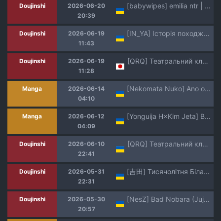
[babywipes] emilia ntr | Емілія зрадниця [Ukrainian]
Doujinshi
2026-06-20
20:39
[IN_YA] Історія походження "Пониклих Очей"
Doujinshi
2026-06-19
11:43
[QRQ] Театральний клуб 67 [Мрія]
Doujinshi
2026-06-19
11:28
[Nekomata Nuko] Ano oni kyoshi ga boku no ane ni naru ndesu ka? 2 | Невже та вчителька-демон стане моєю сестрою? 2 [Ukrainian] [DeAM]
Manga
2026-06-14
04:10
[Yonguija H×Kim Jeta] Boarding Diary 28-42 | Щоденник проживання 28-42 [Ukrainian] [DeAM]
Manga
2026-06-12
04:09
[QRQ] Театральний клуб 66 [Мрія]
Doujinshi
2026-06-10
22:41
[吉田] Тисячолітня Біла лисиця vs Каменя сили [Ukrainian]
Doujinshi
2026-05-31
22:31
[NesZ] Bad Nobara (Jujutsu Kaisen) | Лиха Куґісакі Нобара [Ukrainian]
Doujinshi
2026-05-30
20:57