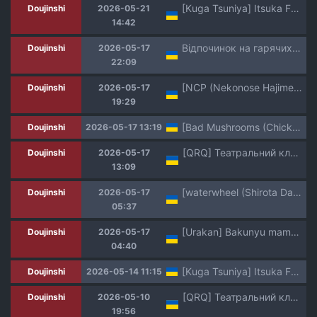
[Kuga Tsuniya] Itsuka Fukushuu suru Sono Tame ni | Все Заради Моєї Майбутньої Помсти [Ukrainian] [Мрія]
Doujinshi
2026-05-21
14:42
Відпочинок на гарячих джерелах з Томо та її подругами!
Doujinshi
2026-05-17
22:09
[NCP (Nekonose Hajime)] Yachin ga Muri nara Omae no Karada de Haratte Moraou ka? | Оплата оренди своїм тілом! [Ukrainian] [Decensored]
Doujinshi
2026-05-17
19:29
[Bad Mushrooms (Chicke III, 4why)] 1/5 no Renai Kanjou (Gotoubun no Hanayome) [Ukrainian] [Decensored] [Digital]
Doujinshi
2026-05-17 13:19
[QRQ] Театральний клуб 64 [Мрія]
Doujinshi
2026-05-17
13:09
[waterwheel (Shirota Dai)] Sei ni Mezameta Tachibana Arisu | Сексуальне пробудження Тачібани Аліси (THE IDOLM@STER CINDERELLA GIRLS) [Ukrainian] [Digital]
Doujinshi
2026-05-17
05:37
[Urakan] Bakunyu mama to giri no musuko-tachi | Мачуха з пишними грудьми та її пасинки [Ukrainian] [Amator Mellek]
Doujinshi
2026-05-17
04:40
[Kuga Tsuniya] Itsuka Fukushuu suru Sono Tame ni | Все Заради Моєї Майбутньої Помсти [Ukrainian] [Мрія]
Doujinshi
2026-05-14 11:15
[QRQ] Театральний клуб 63 [Мрія]
Doujinshi
2026-05-10
19:56