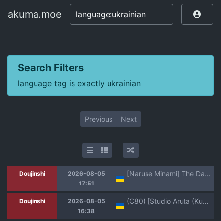
akuma.moe
akuma.moe
Search Filters
language tag is exactly ukrainian
Previous
Next
[Naruse Minami] The Day the Relationship Between the Female Knight and the Prince Breaks | Настав день коли стосунки між лицаркою й принцом змінилися [Ukrainian]
Doujinshi
2026-08-05
17:51
(C80) [Studio Aruta (Kusui Aruta)] IS no Hon (Kari) | Книга IS (IS <Infinite Stratos>) [Ukrainian] [MakDesu]
Doujinshi
2026-08-05
16:38