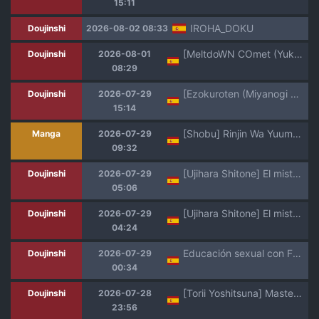
15:11
IROHA_DOKU
Doujinshi
2026-08-02 08:33
[MeltdoWN COmet (Yukiu Con)] Shoka no Soukyokusen | Las curvas gemelas a principios de verano [Spanish] [Traducciones Necesarias] [Digital]
Doujinshi
2026-08-01
08:29
[Ezokuroten (Miyanogi Jiji)] Kivotos Report -Momoi- (Blue Archive) [Spanish] [Rakuen Translations] [Decensored] [Digital]
Doujinshi
2026-07-29
15:14
[Shobu] Rinjin Wa Yuumei Haishinsha | Mi vecina es una Streamer famosa [Spanish] [Traducciones Necesarias] [Digital]
Manga
2026-07-29
09:32
[Ujihara Shitone] El misterio de la flor de mediodía
Doujinshi
2026-07-29
05:06
[Ujihara Shitone] El misterio de la flor de mediodía
Doujinshi
2026-07-29
04:24
Educación sexual con Frieren: Edición Stark
Doujinshi
2026-07-29
00:34
[Torii Yoshitsuna] Master Plan Part2｜Plan maestro parte 2 [MebanearonxPendejo]
Doujinshi
2026-07-28
23:56